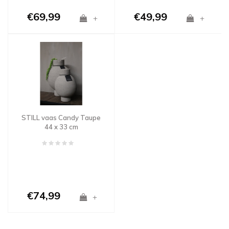
€69,99
€49,99
+
+
STILL vaas Candy Taupe
44 x 33 cm
€74,99
+