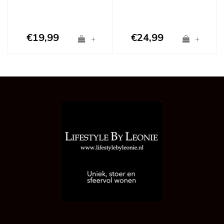
€19,99
€24,99
+
+