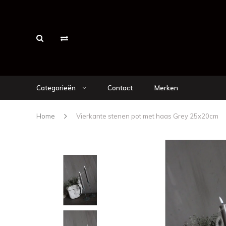
Categorieën
Contact
Merken
Home
Vierkante stenen pot met haas Grey 25x20cm