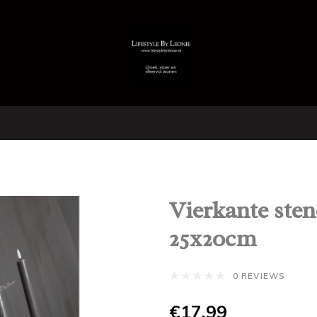
Vierkante ste
25x20cm
0 REVIEWS
€17,99