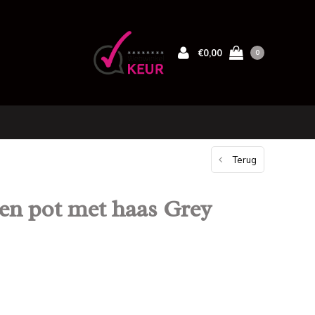
€0,00
0
Terug
nen pot met haas Grey