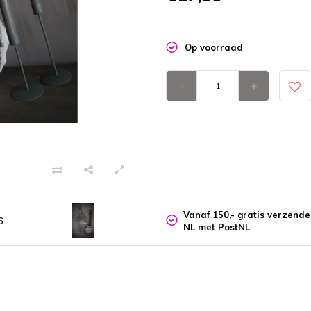
Op voorraad
-
+
Vanaf 150,- gratis verzend
6
NL met PostNL