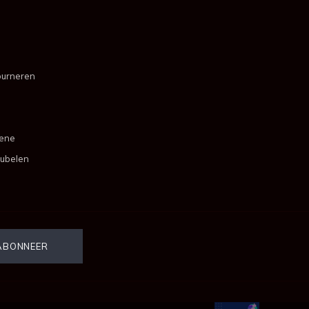
ourneren
mene
ubelen