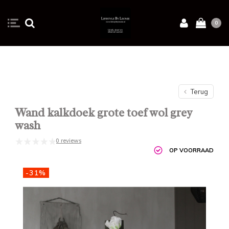
0
Terug
Wand kalkdoek grote toef wol grey
wash
0 reviews
OP VOORRAAD
-31%