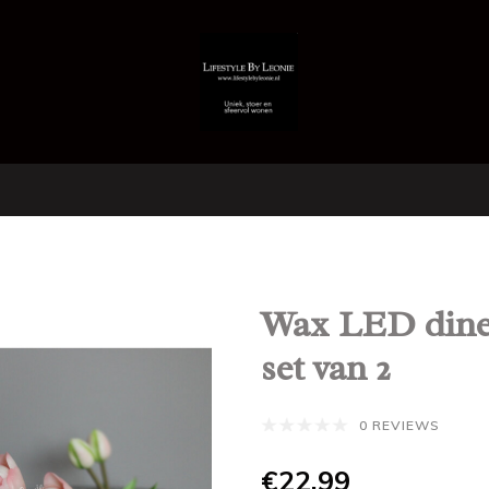
Wax LED diner
set van 2
0 REVIEWS
€22,99