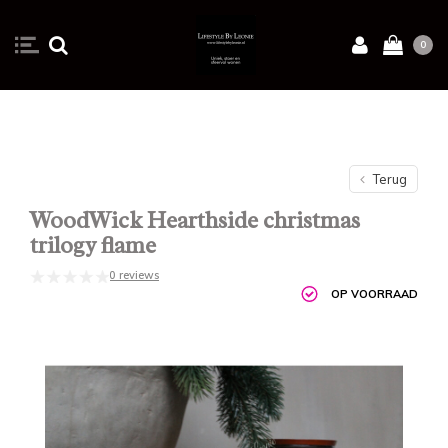
0
Terug
WoodWick Hearthside christmas
trilogy flame
0 reviews
OP VOORRAAD