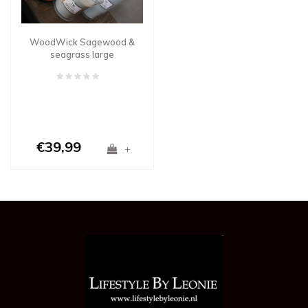
WoodWick Sagewood &
seagrass large
€39,99
+