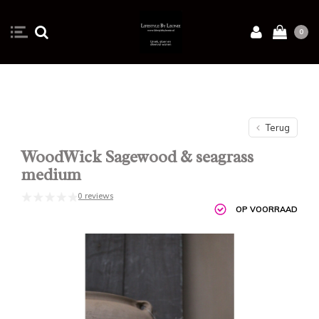
0
Terug
WoodWick Sagewood & seagrass
medium
0 reviews
OP VOORRAAD