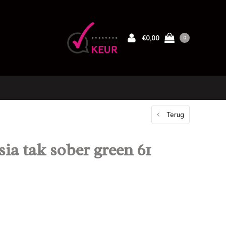
€0,00
0
Terug
ia tak sober green 61