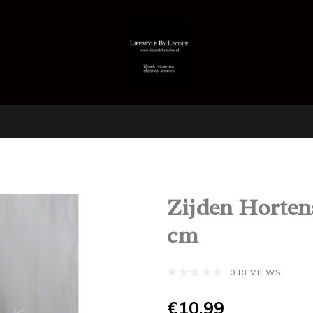
Zijden Hortens
cm
0 REVIEWS
€10,99