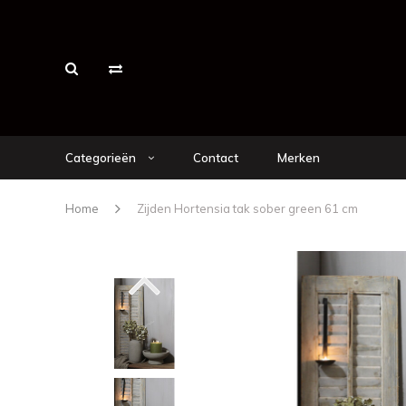
Categorieën
Contact
Merken
Home
Zijden Hortensia tak sober green 61 cm