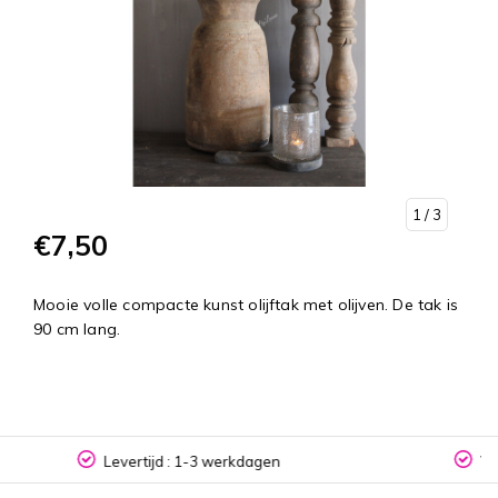
1
/ 3
€7,50
Mooie volle compacte kunst olijftak met olijven. De tak is
90 cm lang.
Vanaf 150,- gratis verzenden binnen NL met PostNL