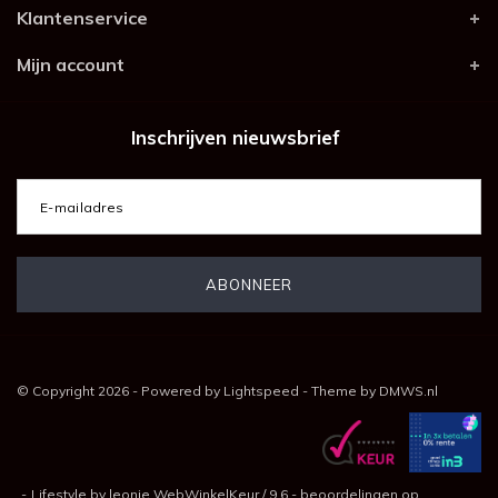
Klantenservice
Mijn account
Inschrijven nieuwsbrief
© Copyright 2026 - Powered by
Lightspeed
- Theme by
DMWS.nl
-
Lifestyle by leonie
WebWinkelKeur
/
9.6
-
beoordelingen op