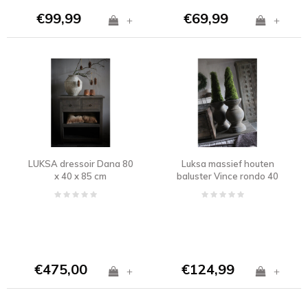
€99,99
€69,99
+
+
LUKSA dressoir Dana 80
Luksa massief houten
x 40 x 85 cm
baluster Vince rondo 40
x 24 cm
€475,00
€124,99
+
+