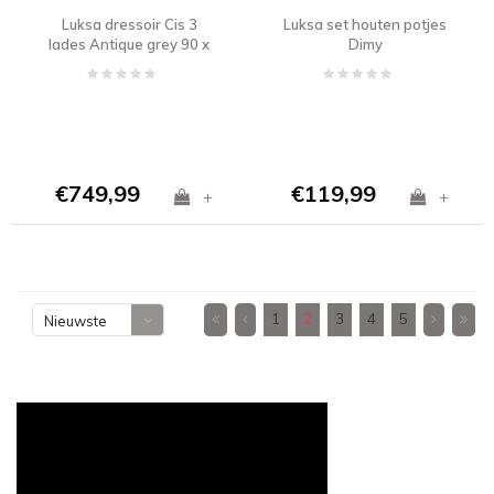
Luksa dressoir Cis 3
Luksa set houten potjes
lades Antique grey 90 x
Dimy
45 x 80 cm
€749,99
€119,99
+
+
1
2
3
4
5
Nieuwste
producten