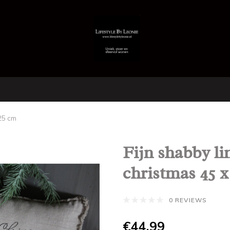
 25 cm
Fijn shabby l
christmas 45 x
0 REVIEWS
€44,99