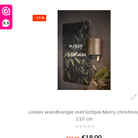
-55%
9,6
Linnen wandhanger met lichtjes Merry christma
110 cm
€18,00