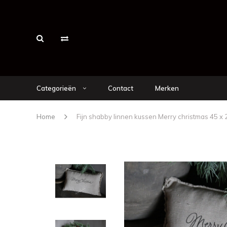
Categorieën
Contact
Merken
Home
Fijn shabby linnen kussen Merry christmas 45 x