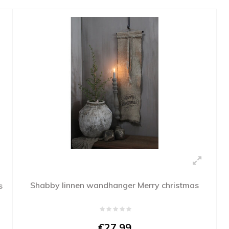
Shabby linnen wandhanger Merry christmas
s
€27,99