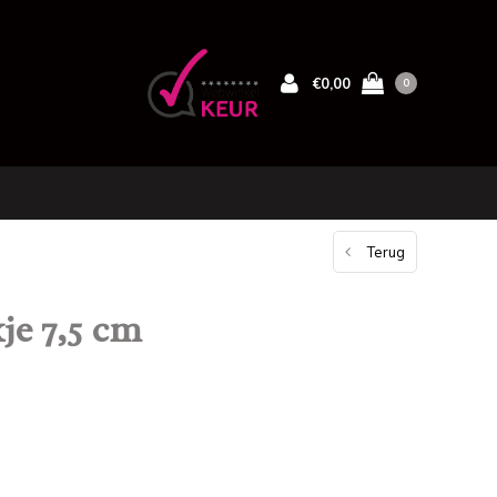
€0,00
0
Terug
e 7,5 cm