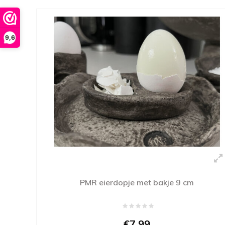
9,6
PMR eierdopje met bakje 9 cm
€7,99