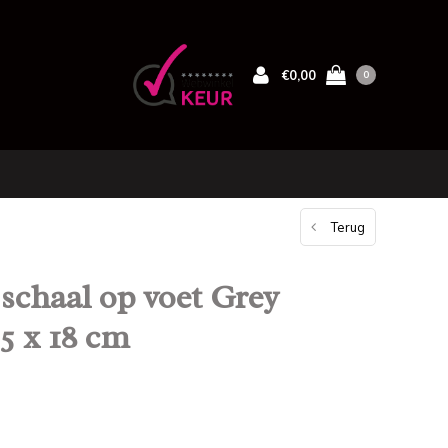
€0,00
0
Terug
schaal op voet Grey
5 x 18 cm