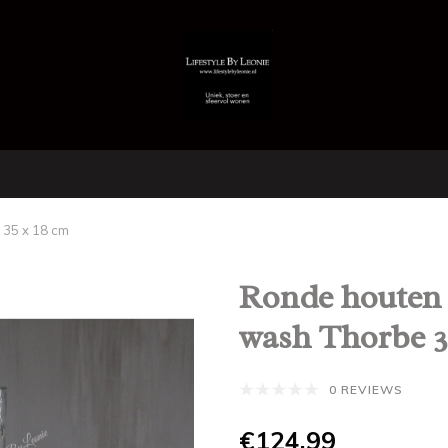
 35 x 18 cm
Ronde houten 
wash Thorbe 3
0 REVIEWS
€124,99