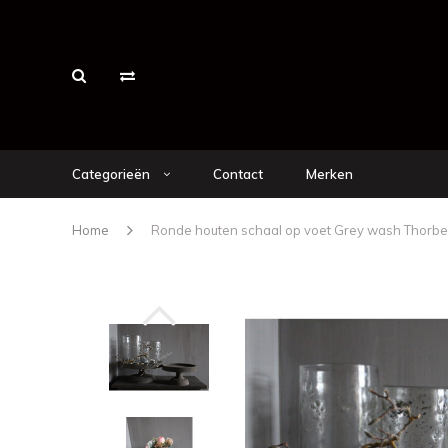
Categorieën
Contact
Merken
Home
Ronde houten schaal op voet Grey wash Thorbe