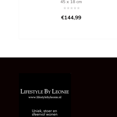
45 x 18 cm
€144,99