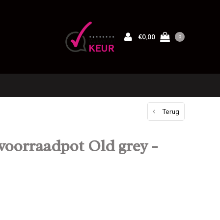
€0,00
0
Terug
voorraadpot Old grey -