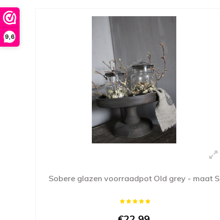
9,6
Sobere glazen voorraadpot Old grey - maat S
€22,99