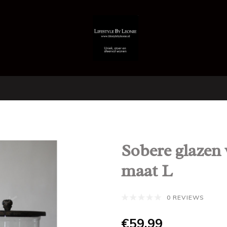
Sobere glazen 
maat L
0 REVIEWS
€59,99