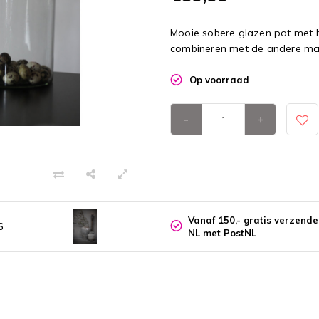
Mooie sobere glazen pot met h
combineren met de andere ma
Op voorraad
-
+
Vanaf 150,- gratis verzend
6
NL met PostNL