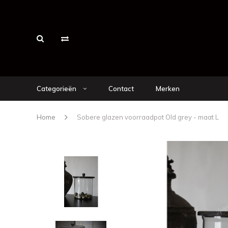
Categorieën
Contact
Merken
Home
Sobere glazen voorraadpot Old grey - maat L